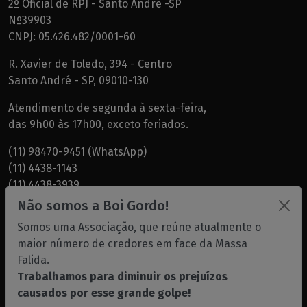
2º Oficial de RPJ - Santo André -SP
Nº39903
CNPJ: 05.426.482/0001-60
R. Xavier de Toledo, 394 - Centro
Santo André - SP, 09010-130
Atendimento de segunda à sexta-feira,
das 9h00 às 17h00, exceto feriados.
(11) 98470-9451 (WhatsApp)
(11) 4438-1143
(11) 4438-3939
(11) 4438-7819
Não somos a Boi Gordo!
(11) 99749-1000 - Peres
Somos uma Associação, que reúne atualmente o
maior número de credores em face da Massa
Dr. Garcia -
albg@albg.com.br
Falida.
Dra. Natalia Pedroni -
dranatalia@albg.com.br
Trabalhamos para diminuir os prejuízos
Dra. Patricia Rodrigues -
drapatricia@albg.com.br
causados por esse grande golpe!
Gabriela -
gabriela@albg.com.br