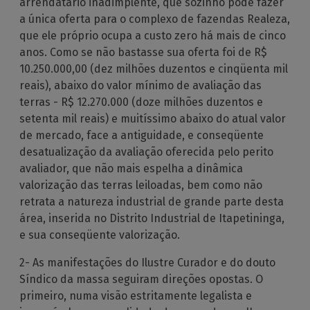
arrendatário inadimplente, que sozinho pôde fazer
a única oferta para o complexo de fazendas Realeza,
que ele próprio ocupa a custo zero há mais de cinco
anos. Como se não bastasse sua oferta foi de R$
10.250.000,00 (dez milhões duzentos e cinqüenta mil
reais), abaixo do valor mínimo de avaliação das
terras - R$ 12.270.000 (doze milhões duzentos e
setenta mil reais) e muitíssimo abaixo do atual valor
de mercado, face a antiguidade, e conseqüente
desatualização da avaliação oferecida pelo perito
avaliador, que não mais espelha a dinâmica
valorização das terras leiloadas, bem como não
retrata a natureza industrial de grande parte desta
área, inserida no Distrito Industrial de Itapetininga,
e sua conseqüente valorização.
2- As manifestações do Ilustre Curador e do douto
Síndico da massa seguiram direções opostas. O
primeiro, numa visão estritamente legalista e