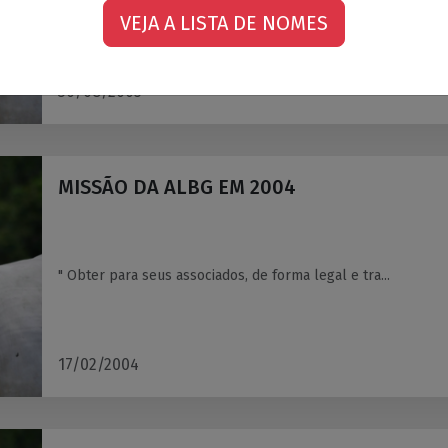
ALBG EXMA. SR. DRA. JUÍZA DA PRIMEIRA VARA CÍV...
VEJA A LISTA DE NOMES
30/08/2005
MISSÃO DA ALBG EM 2004
" Obter para seus associados, de forma legal e tra...
17/02/2004