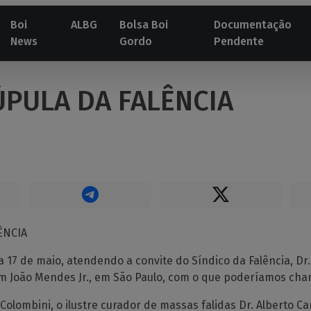
Boi
ALBG
Bolsa Boi
Documentação
News
Gordo
Pendente
ÚPULA DA FALÊNCIA
ÊNCIA
a 17 de maio, atendendo a convite do Síndico da Falência, Dr
um João Mendes Jr., em São Paulo, com o que poderíamos cha
Colombini, o ilustre curador de massas falidas Dr. Alberto Ca