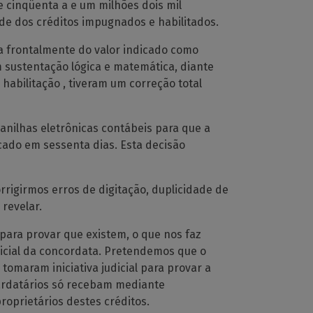
e cinqüenta a e um milhões dois mil
de dos créditos impugnados e habilitados.
a frontalmente do valor indicado como
em sustentação lógica e matemática, diante
habilitação , tiveram um correção total
planilhas eletrônicas contábeis para que a
cado em sessenta dias. Esta decisão
rrigirmos erros de digitação, duplicidade de
revelar.
ra provar que existem, o que nos faz
icial da concordata. Pretendemos que o
omaram iniciativa judicial para provar a
tardatários só recebam mediante
oprietários destes créditos.