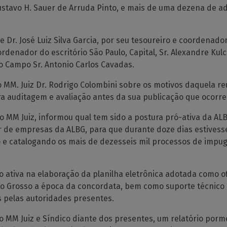
 Gustavo H. Sauer de Arruda Pinto, e mais de uma dezena de 
 Dr. José Luiz Silva Garcia, por seu tesoureiro e coordenador 
denador do escritório São Paulo, Capital, Sr. Alexandre Kul
o Campo Sr. Antonio Carlos Cavadas.
o MM. Juiz Dr. Rodrigo Colombini sobre os motivos daquela re
a auditagem e avaliação antes da sua publicação que ocorre
e ao MM Juiz, informou qual tem sido a postura pró-ativa da A
r de empresas da ALBG, para que durante doze dias estivess
do e catalogando os mais de dezesseis mil processos de impu
ativa na elaboração da planilha eletrônica adotada como ofi
to Grosso a época da concordata, bem como suporte técnico 
 pelas autoridades presentes.
ao MM Juiz e Síndico diante dos presentes, um relatório por