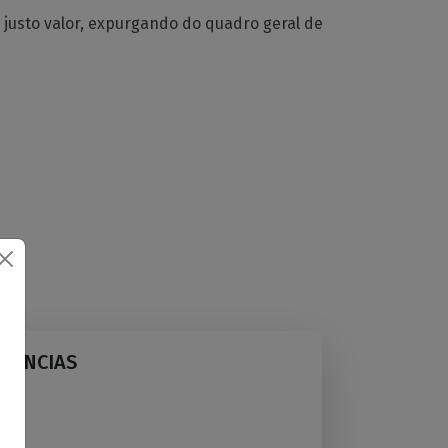
 justo valor, expurgando do quadro geral de
IDÊNCIAS