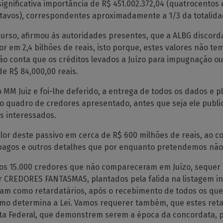
significativa importância de R$ 451.002.372,04 (quatrocentos 
entavos), correspondentes aproximadamente a 1/3 da totalida
urso, afirmou às autoridades presentes, que a ALBG discord
or em 2,4 bilhões de reais, isto porque, estes valores não t
ão conta que os créditos levados a Juízo para impugnação ou 
e R$ 84,000,00 reais.
 ao MM Juiz e foi-lhe deferido, a entrega de todos os dados e 
 o quadro de credores apresentado, antes que seja ele publi
s interessados.
or deste passivo em cerca de R$ 600 milhões de reais, ao co
á pagos e outros detalhes que por enquanto pretendemos não 
15.000 credores que não compareceram em Juízo, sequer pa
CREDORES FANTASMAS, plantados pela falida na listagem in
am como retardatários, após o recebimento de todos os que t
 como determina a Lei. Vamos requerer também, que estes re
ta Federal, que demonstrem serem a época da concordata, pr