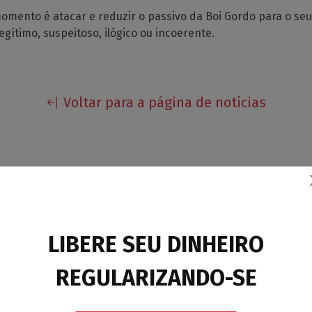
momento é atacar e reduzir o passivo da Boi Gordo para o seu
legítimo, suspeitoso, ilógico ou incoerente.
Voltar para a página de notícias
Leia também
LIBERE SEU DINHEIRO
ALBG PETICIONA EM JUIZO PEDINDO PROV
REGULARIZANDO-SE