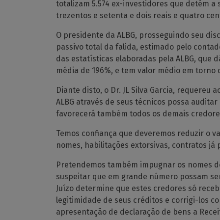
totalizam 5.574 ex-investidores que detém a 
trezentos e setenta e dois reais e quatro c
O presidente da ALBG, prosseguindo seu disc
passivo total da falida, estimado pelo contad
das estatísticas elaboradas pela ALBG, que d
média de 196%, e tem valor médio em torno d
Diante disto, o Dr. JL Silva Garcia, requereu
ALBG através de seus técnicos possa auditar
favorecerá também todos os demais credore
Temos confiança que deveremos reduzir o val
nomes, habilitações extorsivas, contratos j
Pretendemos também impugnar os nomes dos 
suspeitar que em grande número possam ser 
Juízo determine que estes credores só receb
legitimidade de seus créditos e corrigi-los
apresentação de declaração de bens a Recei