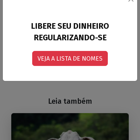
solo.
Jornal Folha de São Paulo
LIBERE SEU DINHEIRO
GLOBAL BRASIL
REGULARIZANDO-SE
Voltar para a página de notícias
VEJA A LISTA DE NOMES
Leia também