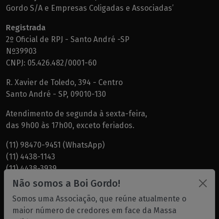
Gordo S/A e Empresas Coligadas e Associadas’
Registrada
2º Oficial de RPJ - Santo André -SP
Nº39903
CNPJ: 05.426.482/0001-60
R. Xavier de Toledo, 394 - Centro
Santo André - SP, 09010-130
Atendimento de segunda à sexta-feira,
das 9h00 às 17h00, exceto feriados.
(11) 98470-9451 (WhatsApp)
(11) 4438-1143
(11) 4438-3939
(11) 4438-7819
Não somos a Boi Gordo!
(11) 99749-1000 - Peres
Somos uma Associação, que reúne atualmente o
maior número de credores em face da Massa
Dr. Garcia -
albg@albg.com.br