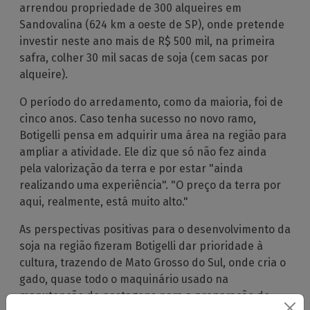
arrendou propriedade de 300 alqueires em
Sandovalina (624 km a oeste de SP), onde pretende
investir neste ano mais de R$ 500 mil, na primeira
safra, colher 30 mil sacas de soja (cem sacas por
alqueire).
O período do arredamento, como da maioria, foi de
cinco anos. Caso tenha sucesso no novo ramo,
Botigelli pensa em adquirir uma área na região para
ampliar a atividade. Ele diz que só não fez ainda
pela valorização da terra e por estar "ainda
realizando uma experiência". "O preço da terra por
aqui, realmente, está muito alto."
As perspectivas positivas para o desenvolvimento da
soja na região fizeram Botigelli dar prioridade à
cultura, trazendo de Mato Grosso do Sul, onde cria o
gado, quase todo o maquinário usado na
manutenção de pastagens para a preparação do